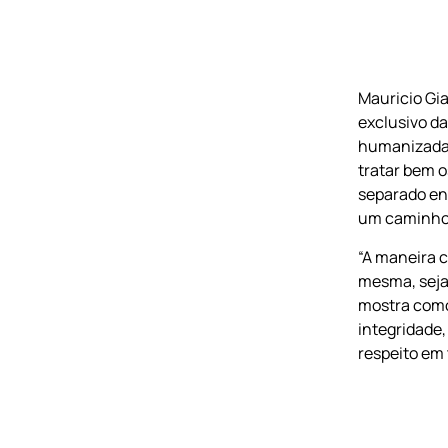
HUM
Mauricio Gia
exclusivo d
humanizada s
tratar bem o
separado ent
um caminho
“A maneira 
mesma, seja 
mostra como
integridade,
respeito em 