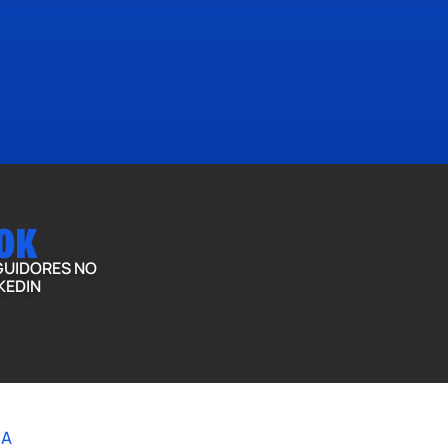
0
K
GUIDORES NO
KEDIN
ERANÇA
RA