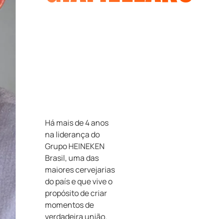
Há mais de 4 anos
na liderança do
Grupo HEINEKEN
Brasil, uma das
maiores cervejarias
do país e que vive o
propósito de criar
momentos de
verdadeira união.