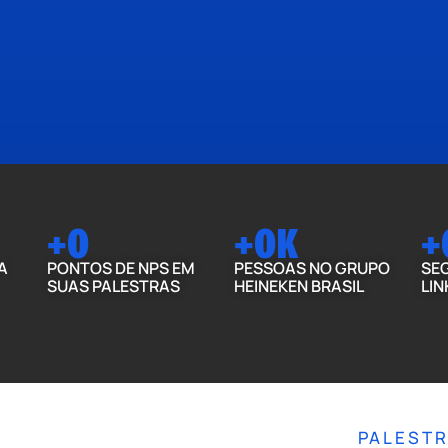
+
0
+
0
K
+
A
PONTOS DE NPS EM
PESSOAS NO GRUPO
SE
SUAS PALESTRAS
HEINEKEN BRASIL
LIN
LID
PALEST