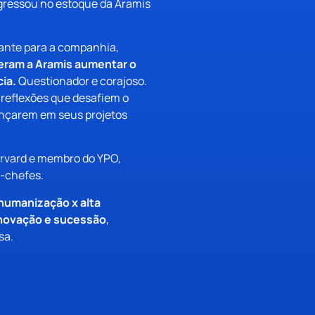
ngressou no estoque da Aramis
tante para a companhia,
zeram a Aramis aumentar o
ia.
Questionador e corajoso.
 reflexões que desafiem o
vançarem em seus projetos
rvard e membro do YPO,
s-chefes.
 humanização x alta
inovação e sucessão
,
sa.