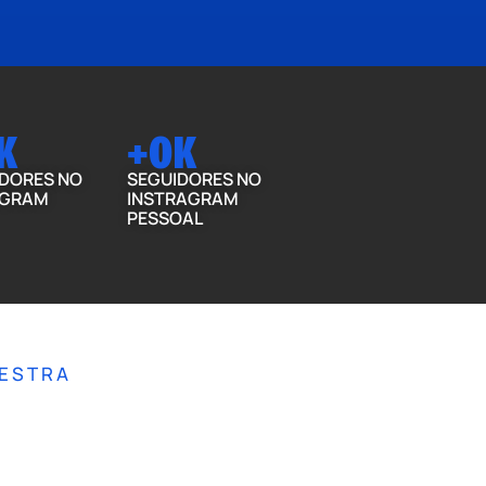
K
+
0
K
DORES NO
SEGUIDORES NO
AGRAM
INSTRAGRAM
PESSOAL
 PODER DA
ESTRA
NQUIETUDE