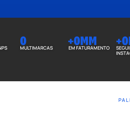
0
+
0
MM
+
0
NPS
MULTIMARCAS
EM FATURAMENTO
SEGUI
INST
O
PAL
I