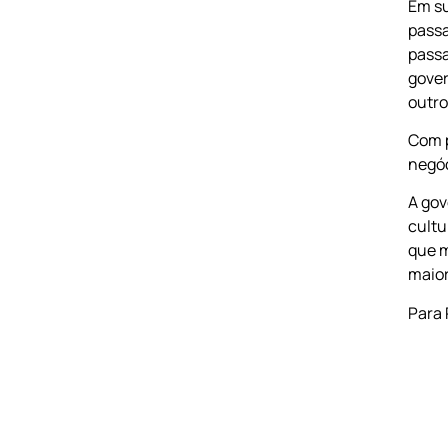
Em su
passa
pass
gove
outro
Com 
negóc
A gov
cultu
que m
maior
Para 