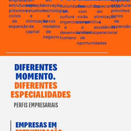
estruturando
captação,
inovação
estrutura
Autoridades
Executivos
Especialistas
próximos
valuation
tecnológica
próximos
em
com
em
ciclos
e
e
ciclos
cultura
visão
otimização
de
otimização
novos
de
organizacional
competitiva
e
expansão
de
modelos
expansão
e
e
excelência
capital
de
desenvolvimento
análise
operacional
negócio
humano
de
oportunidades
DIFERENTES
MOMENTO.
DIFERENTES
ESPECIALIDADES
PERFIS EMPRESARIAIS
EMPRESAS EM