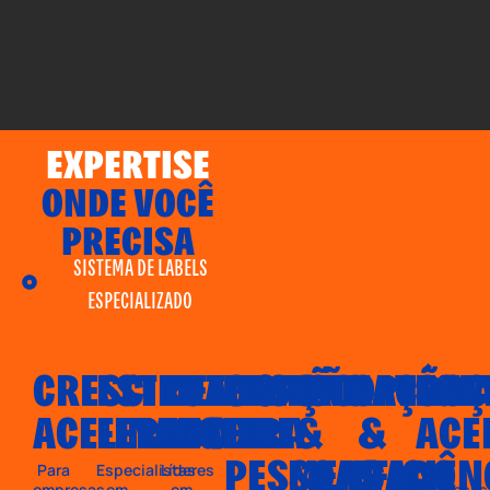
EXPERTISE
ONDE VOCÊ
PRECISA
SISTEMA DE LABELS
ESPECIALIZADO
CRESCIMENTO
ESTRUTURAÇÃO
TRANSFORMAÇÃO
GESTÃO
ESTRATÉGI
OPERAÇ
CRE
ACELERADO
FINANCEIRA
DIGITAL
DE
&
&
ACE
PESSOAS
MERCADO
EFICIÊN
Para
Especialistas
Líderes
Para
empresas
em
em
empresas