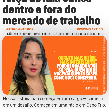
dentro e fora do
mercado de trabalho
ARTIGO ANTERIOR
PRÓXIMO ARTIGO
“Não existe caminho certo. Existe o caminho estratégico para cada momento”: a visão de Jéssica Nazário sobre liderança e desenvolvimento humano
“Nosso conteúdo é uma faísca. Ele inspira, mas não se propõe a esgotar o assunto. A conversa continua nos corredores, nos lounges, nos cafés.”: os bastidores do South Summit Brazil com Francisco Azeredo
Nossa história não começa em um cargo — começa
em um desafio. Começa em uma rádio em Cabo Frio,