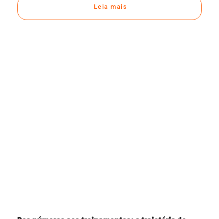
Leia mais
Dos números aos treinamentos: a trajetória de