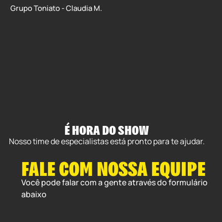
Grupo Toniato - Claudia M.
TF
É HORA DO SHOW
Nosso time de especialistas está pronto para te ajudar.
FALE COM NOSSA EQUIPE
Você pode falar com a gente através do formulário
abaixo