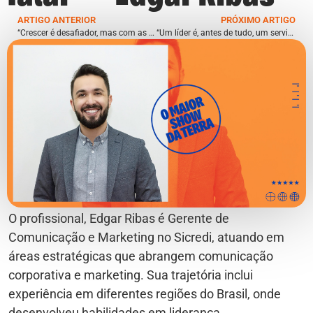
ARTIGO ANTERIOR
PRÓXIMO ARTIGO
“Crescer é desafiador, mas com as pessoas certas, conseguimos vencer” – Ítalo Mingoni
“Um líder é, antes de tudo, um servidor que ajuda a equipe a entender as direções e traduzir movimentos do mercado em ações claras” – Anselmo Massad
O profissional, Edgar Ribas é Gerente de
Comunicação e Marketing no Sicredi, atuando em
áreas estratégicas que abrangem comunicação
corporativa e marketing. Sua trajetória inclui
experiência em diferentes regiões do Brasil, onde
desenvolveu habilidades em liderança,