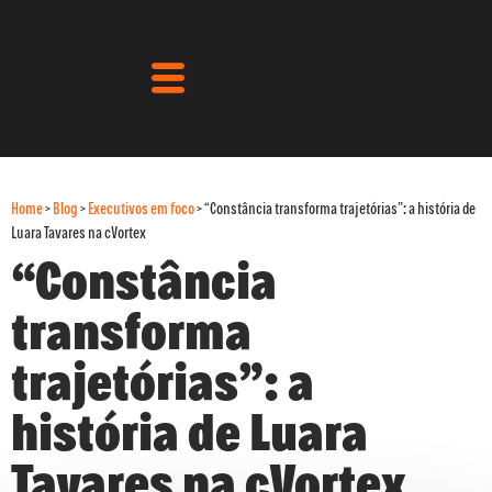
Home
>
Blog
>
Executivos em foco
>
“Constância transforma trajetórias”: a história de
Luara Tavares na cVortex
“Constância
transforma
trajetórias”: a
história de Luara
Tavares na cVortex