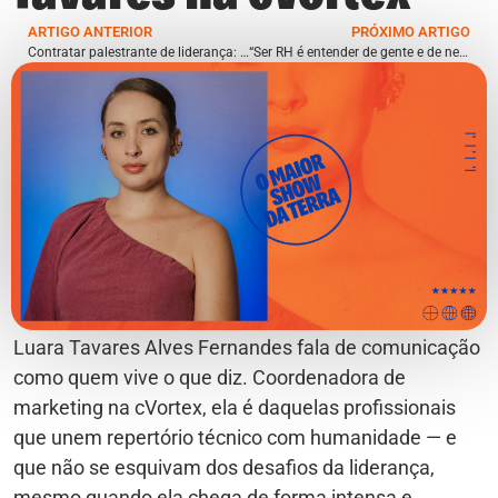
ARTIGO ANTERIOR
PRÓXIMO ARTIGO
Contratar palestrante de liderança: como fazer a escolha certa e gerar impacto real
“Ser RH é entender de gente e de negócio”: a trajetória Impactante de Bárbara no CTC
Luara Tavares Alves Fernandes fala de comunicação
como quem vive o que diz. Coordenadora de
marketing na cVortex, ela é daquelas profissionais
que unem repertório técnico com humanidade — e
que não se esquivam dos desafios da liderança,
mesmo quando ela chega de forma intensa e