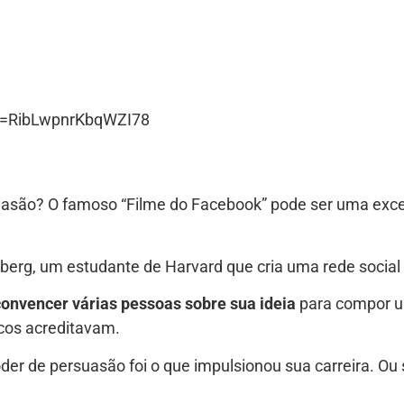
i=RibLwpnrKbqWZI78
uasão? O famoso “Filme do Facebook” pode ser uma exce
berg, um estudante de Harvard que cria uma rede social 
convencer várias pessoas sobre sua ideia
para compor um
cos acreditavam.
er de persuasão foi o que impulsionou sua carreira. Ou